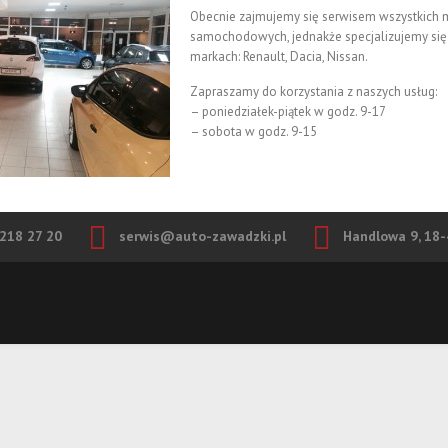
Obecnie zajmujemy się serwisem wszystkich 
samochodowych, jednakże specjalizujemy się
markach: Renault, Dacia, Nissan.
Zapraszamy do korzystania z naszych usług:
– poniedziałek-piątek w godz. 9-17
– sobota w godz. 9-15
218 27 20
serwis@auto-zawadzki.pl
Handlowa 9, 18