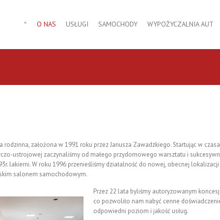
^
O NAS
USŁUGI
SAMOCHODY
WYPOŻYCZALNIA AUT
a rodzinna, założona w 1991 roku przez Janusza Zawadzkiego. Startując w czasa
rczo-ustrojowej zaczynaliśmy od małego przydomowego warsztatu i sukcesywnie
3r. lakierni. W roku 1996 przenieśliśmy działalność do nowej, obecnej lokalizac
ńskim salonem samochodowym.
Przez 22 lata byliśmy autoryzowanym koncesj
co pozwoliło nam nabyć cenne doświadczenie
odpowiedni poziom i jakość usług.