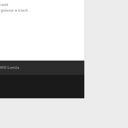
marek
 głównie w trzech
-400 Łomża