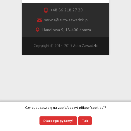
+48 86 218 27 20
serwis@auto-zawadzki.pl
Handlowa 9, 18-400 Łomża
Copyright © 2014-2015
Auto Zawadzki
Czy zgadzasz się na zapis/odczyt plików "cookies"?
Dlaczego pytamy?
Tak