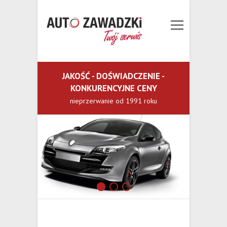
JAKOŚĆ - DOŚWIADCZENIE -
KONKURENCYJNE CENY
nieprzerwanie od 1991 roku
1
2
3